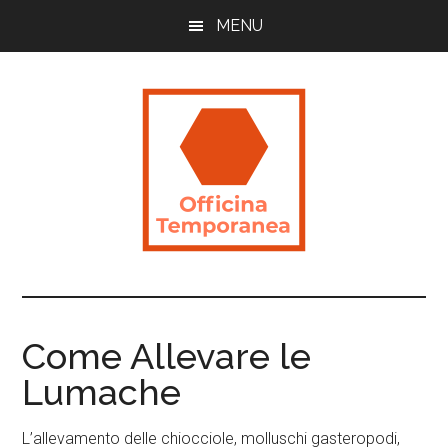
Skip
Skip
Skip
MENU
to
to
to
main
primary
footer
content
sidebar
Officina
Guide
Utili
Temporanea
per
Come Allevare le
Imparare
Lumache
L’allevamento delle chiocciole, molluschi gasteropodi,