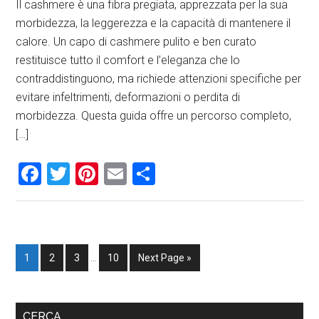
Il cashmere è una fibra pregiata, apprezzata per la sua
morbidezza, la leggerezza e la capacità di mantenere il
calore. Un capo di cashmere pulito e ben curato
restituisce tutto il comfort e l’eleganza che lo
contraddistinguono, ma richiede attenzioni specifiche per
evitare infeltrimenti, deformazioni o perdita di
morbidezza. Questa guida offre un percorso completo,
[…]
Facebook
Twitter
Pinterest
Email
Condividi
Interim
Page
Page
Page
Page
Go
1
2
3
…
10
Next Page »
pages
to
omitted
Primary
CERCA