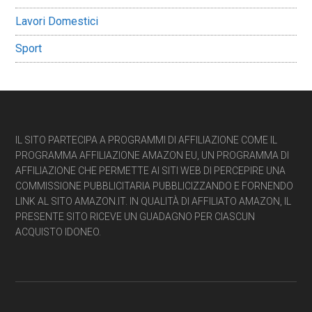
Lavori Domestici
Sport
Footer
IL SITO PARTECIPA A PROGRAMMI DI AFFILIAZIONE COME IL
PROGRAMMA AFFILIAZIONE AMAZON EU, UN PROGRAMMA DI
AFFILIAZIONE CHE PERMETTE AI SITI WEB DI PERCEPIRE UNA
COMMISSIONE PUBBLICITARIA PUBBLICIZZANDO E FORNENDO
LINK AL SITO AMAZON.IT. IN QUALITÀ DI AFFILIATO AMAZON, IL
PRESENTE SITO RICEVE UN GUADAGNO PER CIASCUN
ACQUISTO IDONEO.