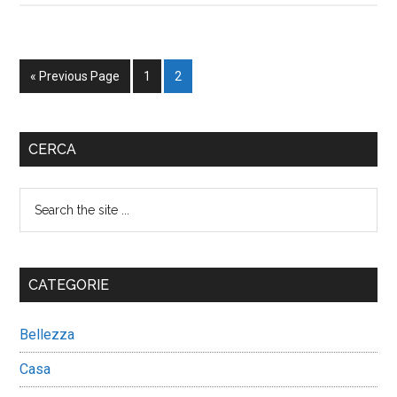
Go
Page
Page
«
Previous Page
1
2
to
Primary
CERCA
Sidebar
Search
the
site
...
CATEGORIE
Bellezza
Casa