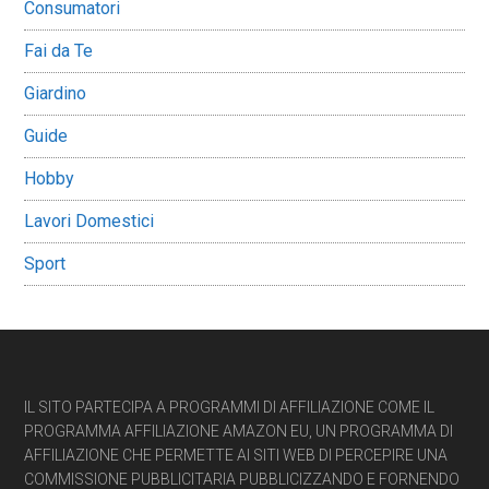
Consumatori
Fai da Te
Giardino
Guide
Hobby
Lavori Domestici
Sport
Footer
IL SITO PARTECIPA A PROGRAMMI DI AFFILIAZIONE COME IL
PROGRAMMA AFFILIAZIONE AMAZON EU, UN PROGRAMMA DI
AFFILIAZIONE CHE PERMETTE AI SITI WEB DI PERCEPIRE UNA
COMMISSIONE PUBBLICITARIA PUBBLICIZZANDO E FORNENDO