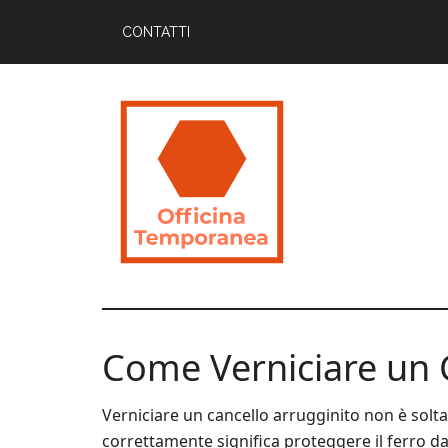
Skip
Skip
Skip
CONTATTI
to
to
to
main
primary
footer
content
sidebar
Officina
Guide
Utili
Temporanea
per
Come Verniciare un 
Imparare
Verniciare un cancello arrugginito non è solta
correttamente significa proteggere il ferro dal