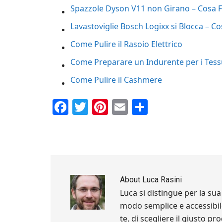
Spazzole Dyson V11 non Girano – Cosa 
Lavastoviglie Bosch Logixx​ si Blocca – C
Come Pulire il Rasoio Elettrico
Come Preparare un Indurente per i Tess
Come Pulire il Cashmere
Facebook
Twitter
Pinterest
Email
Condividi
About
Luca Rasini
Luca si distingue per la sua
modo semplice e accessibile.
te, di scegliere il giusto p