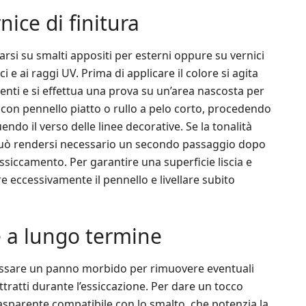
nice di finitura
tarsi su smalti appositi per esterni oppure su vernici
i e ai raggi UV. Prima di applicare il colore si agita
nti e si effettua una prova su un’area nascosta per
 con pennello piatto o rullo a pelo corto, procedendo
endo il verso delle linee decorative. Se la tonalità
 può rendersi necessario un secondo passaggio dopo
siccamento. Per garantire una superficie liscia e
e eccessivamente il pennello e livellare subito
 a lungo termine
i passare un panno morbido per rimuovere eventuali
attratti durante l’essiccazione. Per dare un tocco
rasparente compatibile con lo smalto, che potenzia la