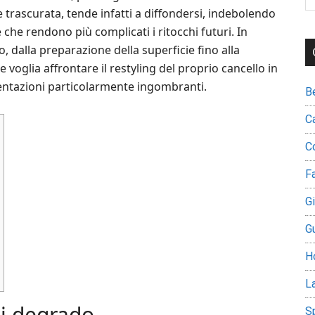
th
e trascurata, tende infatti a diffondersi, indebolendo
si
che rendono più complicati i ritocchi futuri. In
...
 dalla preparazione della superficie fino alla
 voglia affrontare il restyling del proprio cancello in
entazioni particolarmente ingombranti.
B
C
C
Fa
G
G
H
L
di degrado
S