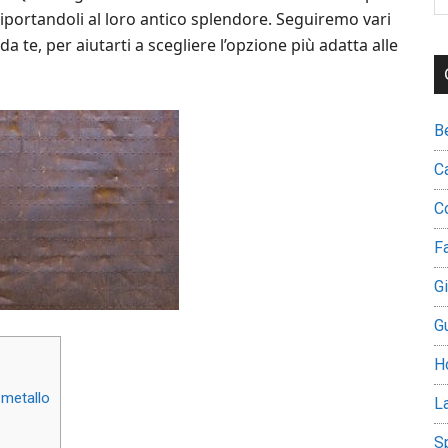
th
, riportandoli al loro antico splendore. Seguiremo vari
si
a te, per aiutarti a scegliere l’opzione più adatta alle
...
B
C
C
Fa
G
G
H
l metallo
L
S