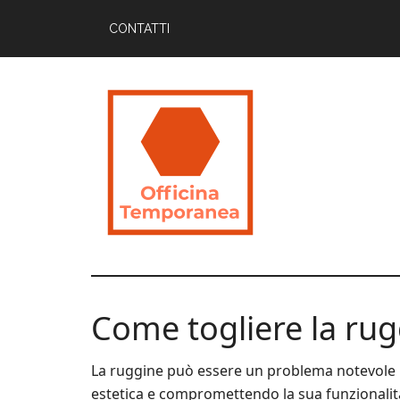
Skip
Skip
Skip
CONTATTI
to
to
to
main
primary
footer
content
sidebar
Officina
Guide
Utili
Temporanea
per
Come togliere la rug
Imparare
La ruggine può essere un problema notevole p
estetica e compromettendo la sua funzionalità.