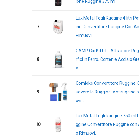
ione Ruggine 375 ml
Lux Metal Togli Ruggine 4 litri P
7
ine Convertitore Ruggine Con Ac
Rimuovi...
CAMP Oxi Kit 01 - Attivatore Ru
8
rfici in Ferro, Corten e Acciaio G
a...
Comioke Convertitore Ruggine, 
9
uovere la Ruggine, Antiruggine p
ovi...
Lux Metal Togli Ruggine 750 ml 
10
ggine Convertitore Ruggine con 
o Rimuovi...