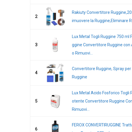
Rakiuty Convertitore Ruggine,20
2
imuovere la Ruggine,Eliminare Ru
Lux Metal Togli Ruggine 750 ml 
3
ggine Convertitore Ruggine con 
o Rimuovi...
Convertitore Ruggine, Spray per
4
Ruggine
Lux Metal Acido Fosforico Togli R
5
otente Convertitore Ruggine Co
Rimuovi...
FEROX CONVERTIRUGGINE Trat
6