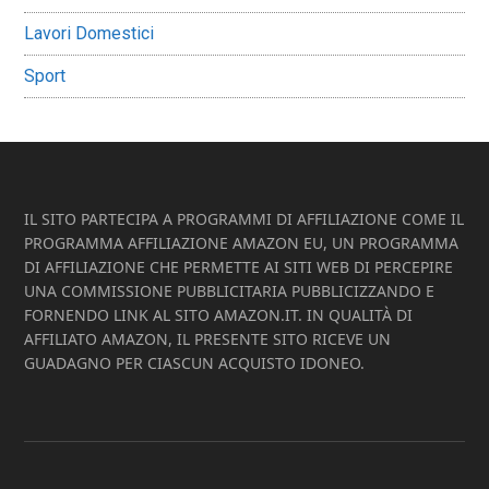
Lavori Domestici
Sport
Footer
IL SITO PARTECIPA A PROGRAMMI DI AFFILIAZIONE COME IL
PROGRAMMA AFFILIAZIONE AMAZON EU, UN PROGRAMMA
DI AFFILIAZIONE CHE PERMETTE AI SITI WEB DI PERCEPIRE
UNA COMMISSIONE PUBBLICITARIA PUBBLICIZZANDO E
FORNENDO LINK AL SITO AMAZON.IT. IN QUALITÀ DI
AFFILIATO AMAZON, IL PRESENTE SITO RICEVE UN
GUADAGNO PER CIASCUN ACQUISTO IDONEO.