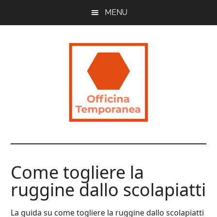
Skip
Skip
Skip
MENU
to
to
to
main
primary
footer
content
sidebar
Officina
Guide
Utili
Temporanea
per
Come togliere la
Imparare
ruggine dallo scolapiatti
La guida su come togliere la ruggine dallo scolapiatti