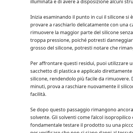
illuminata e di avere a disposizione alcuni str
Inizia esaminando il punto in cui il silicone si 
provare a raschiarlo delicatamente con una cart
rimuovere la maggior parte del silicone senza 
troppa pressione, poiché potresti danneggiare 
grosso del silicone, potresti notare che riman
Per affrontare questi residui, puoi utilizzare u
sacchetto di plastica e applicalo direttamente 
silicone, rendendolo più facile da rimuovere. D
minuti, prova a raschiare nuovamente il silic
facilità.
Se dopo questo passaggio rimangono ancora tr
solvente. Gli solventi come l’alcol isopropilic
fondamentale testare il prodotto su una picco
per verificare che non ci siano danni al tessut