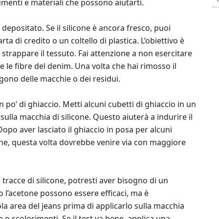
umenti e materiali che possono aiutarti.
è depositato. Se il silicone è ancora fresco, puoi
a di credito o un coltello di plastica. L’obiettivo è
strappare il tessuto. Fai attenzione a non esercitare
le fibre del denim. Una volta che hai rimosso il
gono delle macchie o dei residui.
n po’ di ghiaccio. Metti alcuni cubetti di ghiaccio in un
sulla macchia di silicone. Questo aiuterà a indurire il
opo aver lasciato il ghiaccio in posa per alcuni
one, questa volta dovrebbe venire via con maggiore
acce di silicone, potresti aver bisogno di un
o o l’acetone possono essere efficaci, ma è
la area del jeans prima di applicarlo sulla macchia
o o scolorimenti. Se il test va bene, applica una