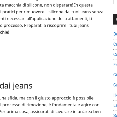
th
ta macchia di silicone, non disperare! In questa
si
pratici per rimuovere il silicone dai tuoi jeans senza
...
i necessari all’applicazione dei trattamenti, ti
rocesso. Preparati a riscoprire i tuoi jeans
chie!
B
C
C
Fa
G
 dai jeans
G
H
na sfida, ma con il giusto approccio è possibile
e il processo di rimozione, è fondamentale agire con
L
Per prima cosa, assicurati di lavorare in un’area ben
S