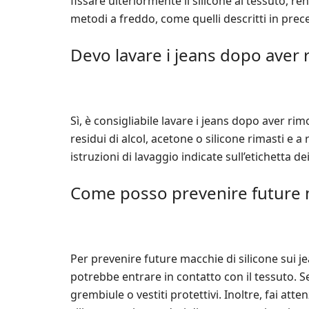
fissare ulteriormente il silicone al tessuto, re
metodi a freddo, come quelli descritti in prec
Devo lavare i jeans dopo aver r
Sì, è consigliabile lavare i jeans dopo aver ri
residui di alcol, acetone o silicone rimasti e a
istruzioni di lavaggio indicate sull’etichetta de
Come posso prevenire future ma
Per prevenire future macchie di silicone sui jean
potrebbe entrare in contatto con il tessuto. S
grembiule o vestiti protettivi. Inoltre, fai atte