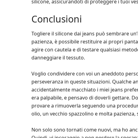
silicone, assicurandoti di proteggere i tuoi vest
Conclusioni
Togliere il silicone dai jeans può sembrare un
pazienza, è possibile restituire ai propri pant
agire con cautela e di testare qualsiasi metod
danneggiare il tessuto.
Voglio condividere con voi un aneddoto perso
perseveranza in queste situazioni. Qualche an
accidentalmente macchiato i miei jeans preferit
era palpabile, e pensavo di doverli gettare. D
provare a rimuoverla seguendo una procedura s
olio, un vecchio spazzolino e molta pazienza, 
Non solo sono tornati come nuovi, ma ho anche
Quindi, vi incoraggio a non perdere la speranza