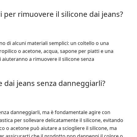
i per rimuovere il silicone dai jeans?
no di alcuni materiali semplici: un coltello o una
propilico o acetone, acqua, sapone per piatti e una
 aiuteranno a rimuovere il silicone senza
ne dai jeans senza danneggiarli?
s senza danneggiarli, ma è fondamentale agire con
lastica per sollevare delicatamente il silicone, evitando
lico o acetone può aiutare a sciogliere il silicone, ma
 assicurarti che il prodotto non danneggi il colore o