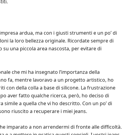
iti.
’impresa ardua, ma con i giusti strumenti e un po’ di
aloni la loro bellezza originale. Ricordate sempre di
o su una piccola area nascosta, per evitare di
nale che mi ha insegnato l’importanza della
no fa, mentre lavoravo a un progetto artistico, ho
i con della colla a base di silicone. La frustrazione
opo aver fatto qualche ricerca, però, ho deciso di
imile a quella che vi ho descritto. Con un po’ di
sono riuscito a recuperare i miei jeans.
 imparato a non arrendermi di fronte alle difficoltà.
 e a mettere in pratica questi consigli. I vostri jeans