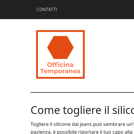
Skip
Skip
Skip
CONTATTI
to
to
to
main
primary
footer
content
sidebar
Officina
Guide
Utili
Temporanea
per
Come togliere il sili
Imparare
Togliere il silicone dai jeans può sembrare un
pazienza, è possibile riportare il tuo capo alla