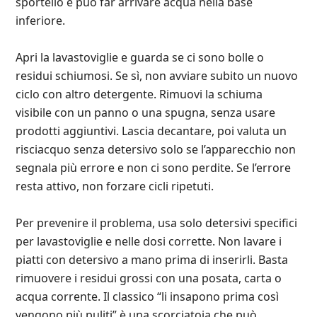
sportello e può far arrivare acqua nella base
inferiore.
Apri la lavastoviglie e guarda se ci sono bolle o
residui schiumosi. Se sì, non avviare subito un nuovo
ciclo con altro detergente. Rimuovi la schiuma
visibile con un panno o una spugna, senza usare
prodotti aggiuntivi. Lascia decantare, poi valuta un
risciacquo senza detersivo solo se l’apparecchio non
segnala più errore e non ci sono perdite. Se l’errore
resta attivo, non forzare cicli ripetuti.
Per prevenire il problema, usa solo detersivi specifici
per lavastoviglie e nelle dosi corrette. Non lavare i
piatti con detersivo a mano prima di inserirli. Basta
rimuovere i residui grossi con una posata, carta o
acqua corrente. Il classico “li insapono prima così
vengono più puliti” è una scorciatoia che può