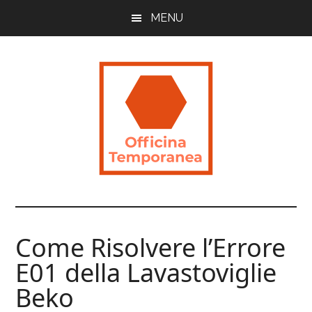
Skip
Skip
Skip
MENU
to
to
to
main
primary
footer
content
sidebar
Officina
Guide
Utili
Temporanea
per
Come Risolvere l’Errore
Imparare
E01 della Lavastoviglie
Beko