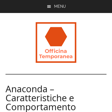
Skip
Skip
Skip
MENU
to
to
to
main
primary
footer
content
sidebar
Officina
Guide
Utili
Temporanea
per
Anaconda –
Imparare
Caratteristiche e
Comportamento